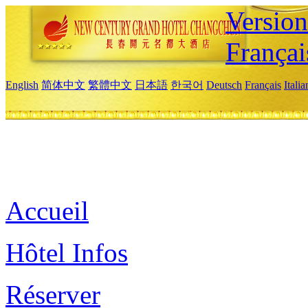
Versio
Françai
English
简体中文
繁體中文
日本語
한국어
Deutsch
Français
Itali
Accueil
Hôtel Infos
Réserver