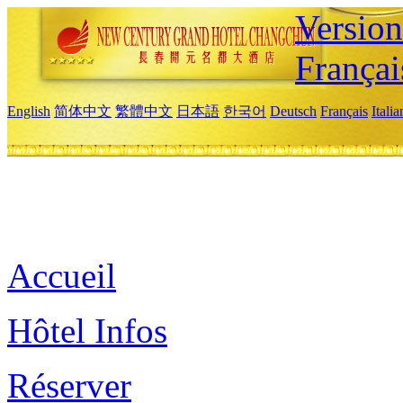
Versio
Françai
English
简体中文
繁體中文
日本語
한국어
Deutsch
Français
Itali
Accueil
Hôtel Infos
Réserver