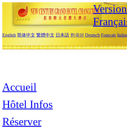
Versio
Françai
English
简体中文
繁體中文
日本語
한국어
Deutsch
Français
Itali
Accueil
Hôtel Infos
Réserver