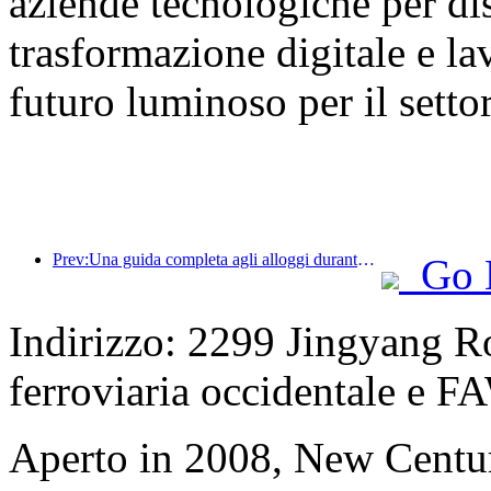
aziende tecnologiche per dis
trasformazione digitale e la
futuro luminoso per il setto
Prev:Una guida completa agli alloggi durante la stagione turistica invernale a Pechino Il nuovo cortile del Jingneng Hotel innesca una nuova mania del turismo
Go 
Indirizzo: 2299 Jingyang Ro
ferroviaria occidentale e F
Aperto in 2008, New Centu