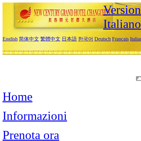
Version
Italiano
English
简体中文
繁體中文
日本語
한국어
Deutsch
Français
Itali
Home
Informazioni
Prenota ora