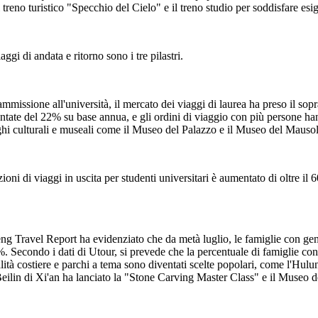
treno turistico "Specchio del Cielo" e il treno studio per soddisfare esig
gi di andata e ritorno sono i tre pilastri.
 ammissione all'università, il mercato dei viaggi di laurea ha preso il s
tate del 22% su base annua, e gli ordini di viaggio con più persone han
uoghi culturali e museali come il Museo del Palazzo e il Museo del Mau
tazioni di viaggi in uscita per studenti universitari è aumentato di oltr
eng Travel Report ha evidenziato che da metà luglio, le famiglie con geni
7%. Secondo i dati di Utour, si prevede che la percentuale di famiglie con
alità costiere e parchi a tema sono diventati scelte popolari, come l'Hu
o Beilin di Xi'an ha lanciato la "Stone Carving Master Class" e il Museo