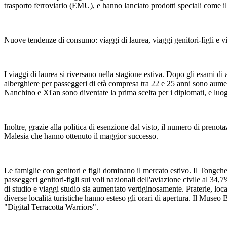
trasporto ferroviario (EMU), e hanno lanciato prodotti speciali come il 
Nuove tendenze di consumo: viaggi di laurea, viaggi genitori-figli e viag
I viaggi di laurea si riversano nella stagione estiva. Dopo gli esami di
alberghiere per passeggeri di età compresa tra 22 e 25 anni sono aumen
Nanchino e Xi'an sono diventate la prima scelta per i diplomati, e l
Inoltre, grazie alla politica di esenzione dal visto, il numero di preno
Malesia che hanno ottenuto il maggior successo.
Le famiglie con genitori e figli dominano il mercato estivo. Il Tongch
passeggeri genitori-figli sui voli nazionali dell'aviazione civile al 34,
di studio e viaggi studio sia aumentato vertiginosamente. Praterie, loc
diverse località turistiche hanno esteso gli orari di apertura. Il Muse
"Digital Terracotta Warriors".