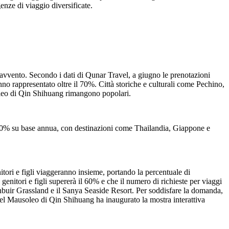
enze di viaggio diversificate.
opravvento. Secondo i dati di Qunar Travel, a giugno le prenotazioni
no rappresentato oltre il 70%. Città storiche e culturali come Pechino,
soleo di Qin Shihuang rimangono popolari.
e il 60% su base annua, con destinazioni come Thailandia, Giappone e
tori e figli viaggeranno insieme, portando la percentuale di
 genitori e figli supererà il 60% e che il numero di richieste per viaggi
lunbuir Grassland e il Sanya Seaside Resort. Per soddisfare la domanda,
 del Mausoleo di Qin Shihuang ha inaugurato la mostra interattiva