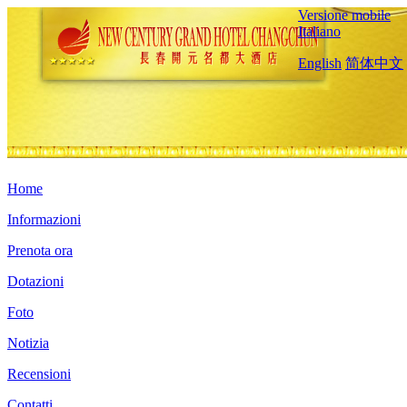
Versione mobile
Italiano
English
简体中文
Home
Informazioni
Prenota ora
Dotazioni
Foto
Notizia
Recensioni
Contatti