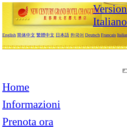
Version
Italiano
English
简体中文
繁體中文
日本語
한국어
Deutsch
Français
Itali
Home
Informazioni
Prenota ora