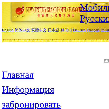
Мобиль
Русски
English
简体中文
繁體中文
日本語
한국어
Deutsch
Français
Itali
Главная
Информация
забронировать