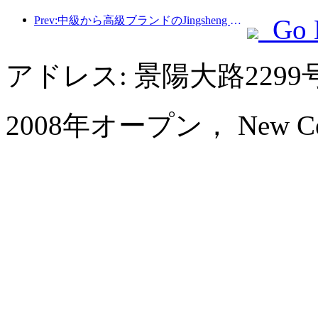
Prev:中級から高級ブランドのJingsheng Hotelが正式に出発し、eスポーツ、文化、観光の統合の新しいモデルを開く
Go 
アドレス: 景陽大路22
2008年オープン， New Centur