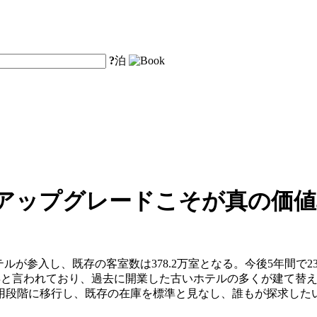
?
泊
：アップグレードこそが真の価
のホテルが参入し、既存の客室数は378.2万室となる。今後5年間
10年と言われており、過去に開業した古いホテルの多くが建て
用段階に移行し、既存の在庫を標準と見なし、誰もが探求した