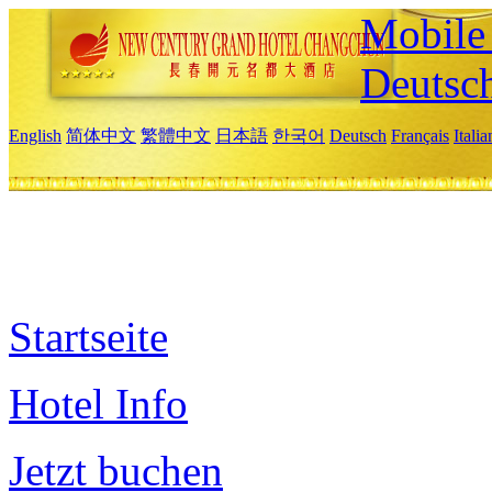
Mobile 
Deutsc
English
简体中文
繁體中文
日本語
한국어
Deutsch
Français
Itali
Startseite
Hotel Info
Jetzt buchen