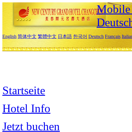
Mobile 
Deutsc
English
简体中文
繁體中文
日本語
한국어
Deutsch
Français
Itali
Startseite
Hotel Info
Jetzt buchen