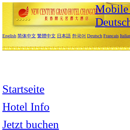
Mobile 
Deutsc
English
简体中文
繁體中文
日本語
한국어
Deutsch
Français
Itali
Startseite
Hotel Info
Jetzt buchen